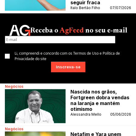
seguir fraca
Italo Bertão Filho
07/07/2026
Receba o
AgFeed
no seu e-mail
Li, compreendi e concordo com os Termos de Uso e Política de
Privacidade do site
Negócios
Nascida nos grãos,
Fortgreen dobra vendas
na laranja e mantém
otimismo
Alessandra Mello
05/06/2026
Negócios
Netafim e Yara unem