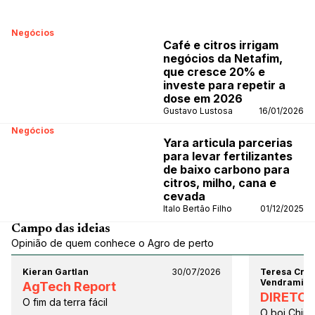
Negócios
Café e citros irrigam
negócios da Netafim,
que cresce 20% e
investe para repetir a
dose em 2026
Gustavo Lustosa
16/01/2026
Negócios
Yara articula parcerias
para levar fertilizantes
de baixo carbono para
citros, milho, cana e
cevada
Italo Bertão Filho
01/12/2025
Campo das ideias
Opinião de quem conhece o Agro de perto
Kieran Gartlan
30/07/2026
Teresa Crist
Vendramini
AgTech Report
DIRETO 
O fim da terra fácil
O boi China