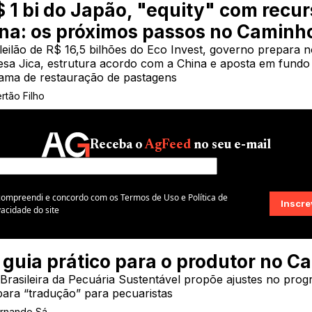
 1 bi do Japão, "equity" com recur
na: os próximos passos no Caminho
leilão de R$ 16,5 bilhões do Eco Invest, governo prepara
esa Jica, estrutura acordo com a China e aposta em fundo 
ama de restauração de pastagens
ertão Filho
Receba o
AgFeed
no seu e-mail
 compreendi e concordo com os Termos de Uso e Política de
vacidade do site
guia prático para o produtor no Ca
Brasileira da Pecuária Sustentável propõe ajustes no prog
para “tradução” para pecuaristas
ernando Sá