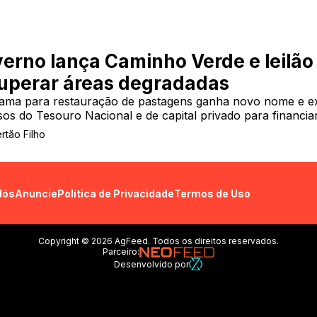
erno lança Caminho Verde e leilão
uperar áreas degradadas
ama para restauração de pastagens ganha novo nome e ex
sos do Tesouro Nacional e de capital privado para financia
ertão Filho
Nós
Anuncie
Política de Privacidade
Termos de Uso
Copyright © 2026 AgFeed. Todos os direitos reservados.
Parceiro:
Desenvolvido por