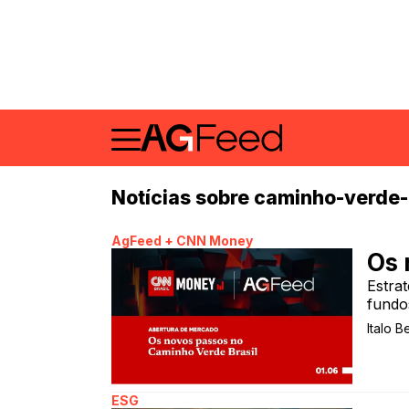
Notícias sobre caminho-verde-
AgFeed + CNN Money
Os 
Estra
fundo
Italo B
ESG