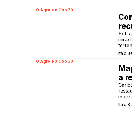
O Agro e a Cop 30
Com
rec
Sob a
inici
terre
Italo B
O Agro e a Cop 30
Map
a r
Carlo
resta
intern
Italo B