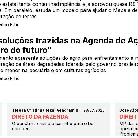
 estatal tenta conter inadimplência e já aprovou quase R$
as. Em paralelo, estuda um modelo para ajudar o Mapa a d
uração de terras
ertão Filho
soluções trazidas na Agenda de Aç
ro do futuro"
ento apresenta soluções do agro para enfrentamento à m
uração de áreas degradadas liderada pelo governo brasileir
o menor na pecuária e em culturas agrícolas
ertão Filho
Teresa Cristina (Teka) Vendramini
28/07/2026
José Afon
DIRETO DA FAZENDA
DIREI
O boi China ensina o caminho para o boi
MP das d
europeu
operarem 
Problema