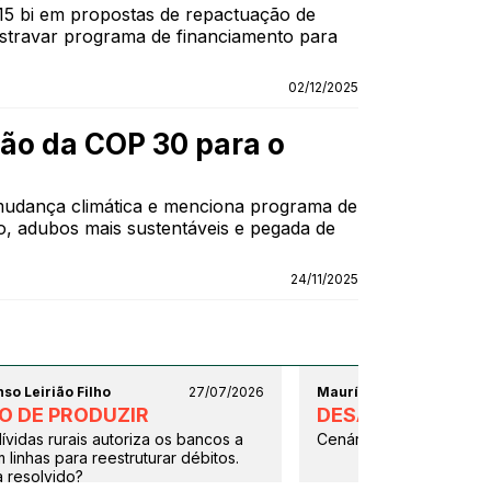
 15 bi em propostas de repactuação de
estravar programa de financiamento para
02/12/2025
ão da COP 30 para o
udança climática e menciona programa de
o, adubos mais sustentáveis e pegada de
24/11/2025
so Leirião Filho
27/07/2026
Maurício Palma Nogueir
TO DE PRODUZIR
DESAFIOS DA PE
ívidas rurais autoriza os bancos a
Cenário pouco provável
linhas para reestruturar débitos.
 resolvido?