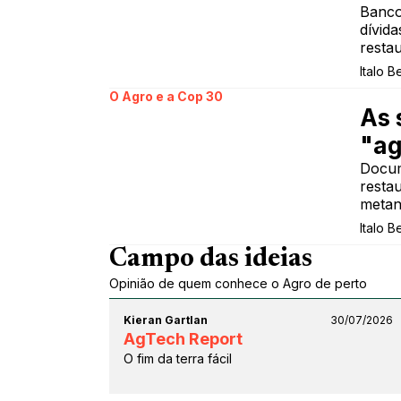
Banco
dívid
resta
Italo B
O Agro e a Cop 30
As 
"ag
Docum
resta
metan
Italo B
Campo das ideias
Opinião de quem conhece o Agro de perto
Kieran Gartlan
30/07/2026
AgTech Report
O fim da terra fácil