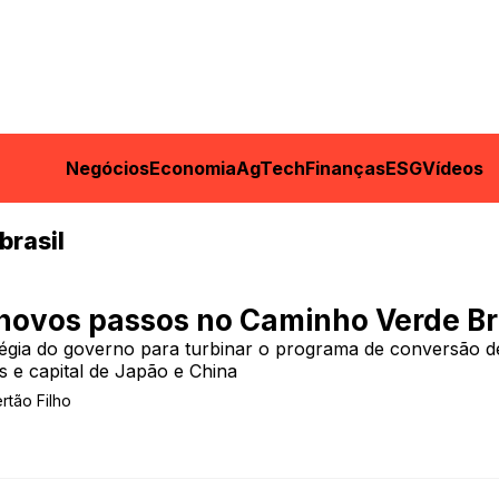
Negócios
Economia
AgTech
Finanças
ESG
Vídeos
brasil
novos passos no Caminho Verde Br
tégia do governo para turbinar o programa de conversão d
s e capital de Japão e China
ertão Filho