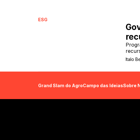
ESG
Gov
rec
Progr
recur
Italo B
Grand Slam do Agro
Campo das Ideias
Sobre 