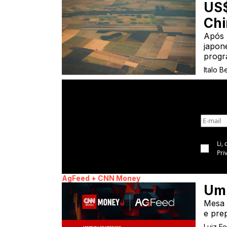
US$
Chi
Após 
japon
progr
Italo B
Li,
Pri
AgFeed + CNN Money
Um 
Mesa 
e pre
Luiz F