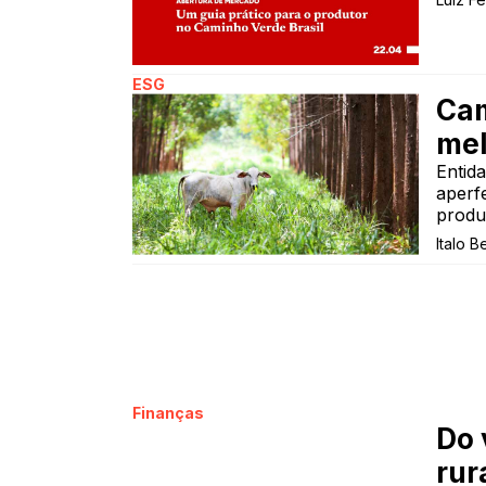
ESG
Cam
mel
Entid
aperf
produ
Italo B
Finanças
Do 
rur